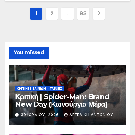
Σελιδοποίηση
1
2
…
93
άρθρων
You missed
ΚΡΙΤΙΚΕΣ ΤΑΙΝΙΩΝ
ΤΑΙΝΙΕΣ
Κριτική | Spider-Man: Brand
New Day (Καινούργια Μέρα)
30 ΙΟΥΛΊΟΥ, 2026
ΑΓΓΕΛΙΚΉ ΑΝΤΩΝΊΟΥ