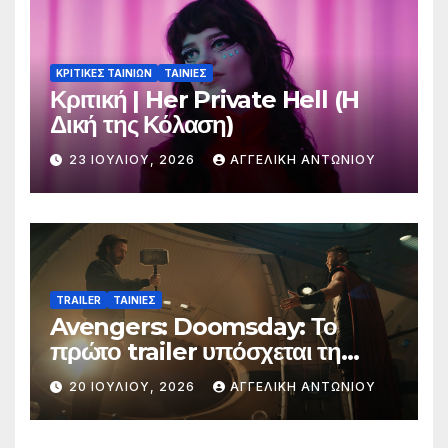
ΚΡΙΤΙΚΕΣ ΤΑΙΝΙΩΝ
ΤΑΙΝΙΕΣ
Κριτική | Her Private Hell (H
Δική της Κόλαση)
23 ΙΟΥΛΊΟΥ, 2026
ΑΓΓΕΛΙΚΉ ΑΝΤΩΝΊΟΥ
TRAILER
ΤΑΙΝΙΕΣ
Avengers: Doomsday: Το
πρώτο trailer υπόσχεται τη
μεγαλύτερη μάχη στην ιστορία
20 ΙΟΥΛΊΟΥ, 2026
ΑΓΓΕΛΙΚΉ ΑΝΤΩΝΊΟΥ
της Marvel