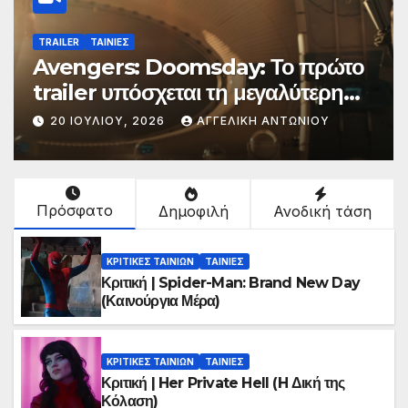
TRAILER
ΤΑΙΝΙΕΣ
Avengers: Doomsday: Το πρώτο
trailer υπόσχεται τη μεγαλύτερη
μάχη στην ιστορία της Marvel
20 ΙΟΥΛΊΟΥ, 2026
ΑΓΓΕΛΙΚΉ ΑΝΤΩΝΊΟΥ
Πρόσφατο
Δημοφιλή
Ανοδική τάση
ΚΡΙΤΙΚΕΣ ΤΑΙΝΙΩΝ
ΤΑΙΝΙΕΣ
Κριτική | Spider-Man: Brand New Day
(Καινούργια Μέρα)
ΚΡΙΤΙΚΕΣ ΤΑΙΝΙΩΝ
ΤΑΙΝΙΕΣ
Κριτική | Her Private Hell (H Δική της
Κόλαση)