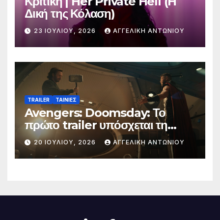
Κριτική | Her Private Hell (H
Δική της Κόλαση)
23 ΙΟΥΛΊΟΥ, 2026
ΑΓΓΕΛΙΚΉ ΑΝΤΩΝΊΟΥ
TRAILER
ΤΑΙΝΙΕΣ
Avengers: Doomsday: Το
πρώτο trailer υπόσχεται τη
μεγαλύτερη μάχη στην ιστορία
20 ΙΟΥΛΊΟΥ, 2026
ΑΓΓΕΛΙΚΉ ΑΝΤΩΝΊΟΥ
της Marvel