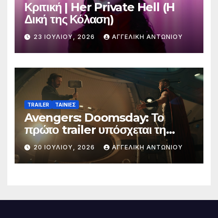
Κριτική | Her Private Hell (H
Δική της Κόλαση)
23 ΙΟΥΛΊΟΥ, 2026
ΑΓΓΕΛΙΚΉ ΑΝΤΩΝΊΟΥ
TRAILER
ΤΑΙΝΙΕΣ
Avengers: Doomsday: Το
πρώτο trailer υπόσχεται τη
μεγαλύτερη μάχη στην ιστορία
20 ΙΟΥΛΊΟΥ, 2026
ΑΓΓΕΛΙΚΉ ΑΝΤΩΝΊΟΥ
της Marvel