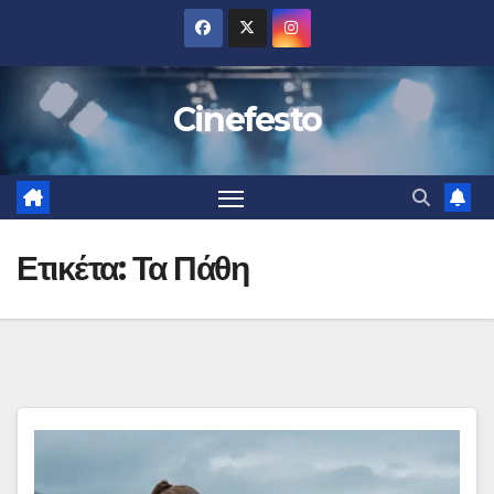
Μετάβαση
στο
περιεχόμενο
Cinefesto
Ετικέτα:
Τα Πάθη