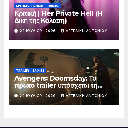
ΚΡΙΤΙΚΕΣ ΤΑΙΝΙΩΝ
ΤΑΙΝΙΕΣ
Κριτική | Her Private Hell (H
Δική της Κόλαση)
23 ΙΟΥΛΊΟΥ, 2026
ΑΓΓΕΛΙΚΉ ΑΝΤΩΝΊΟΥ
TRAILER
ΤΑΙΝΙΕΣ
Avengers: Doomsday: Το
πρώτο trailer υπόσχεται τη
μεγαλύτερη μάχη στην ιστορία
20 ΙΟΥΛΊΟΥ, 2026
ΑΓΓΕΛΙΚΉ ΑΝΤΩΝΊΟΥ
της Marvel