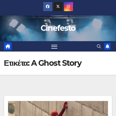
Μετάβαση
στο
περιεχόμενο
Cinefesto
Ετικέτα:
A Ghost Story