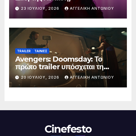
23 ΙΟΥΛΊΟΥ, 2026
ΑΓΓΕΛΙΚΉ ΑΝΤΩΝΊΟΥ
TRAILER
ΤΑΙΝΙΕΣ
Avengers: Doomsday: Το
πρώτο trailer υπόσχεται τη
μεγαλύτερη μάχη στην ιστορία
20 ΙΟΥΛΊΟΥ, 2026
ΑΓΓΕΛΙΚΉ ΑΝΤΩΝΊΟΥ
της Marvel
Cinefesto