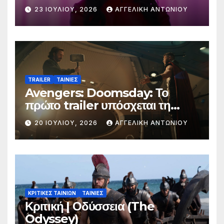
23 ΙΟΥΛΊΟΥ, 2026
ΑΓΓΕΛΙΚΉ ΑΝΤΩΝΊΟΥ
TRAILER
ΤΑΙΝΙΕΣ
Avengers: Doomsday: Το
πρώτο trailer υπόσχεται τη
μεγαλύτερη μάχη στην ιστορία
20 ΙΟΥΛΊΟΥ, 2026
ΑΓΓΕΛΙΚΉ ΑΝΤΩΝΊΟΥ
της Marvel
ΚΡΙΤΙΚΕΣ ΤΑΙΝΙΩΝ
ΤΑΙΝΙΕΣ
Κριτική | Οδύσσεια (The
Odyssey)