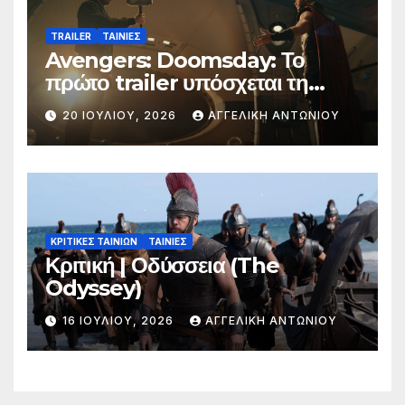
TRAILER
ΤΑΙΝΙΕΣ
Avengers: Doomsday: Το
πρώτο trailer υπόσχεται τη
μεγαλύτερη μάχη στην ιστορία
20 ΙΟΥΛΊΟΥ, 2026
ΑΓΓΕΛΙΚΉ ΑΝΤΩΝΊΟΥ
της Marvel
ΚΡΙΤΙΚΕΣ ΤΑΙΝΙΩΝ
ΤΑΙΝΙΕΣ
Κριτική | Οδύσσεια (The
Odyssey)
16 ΙΟΥΛΊΟΥ, 2026
ΑΓΓΕΛΙΚΉ ΑΝΤΩΝΊΟΥ