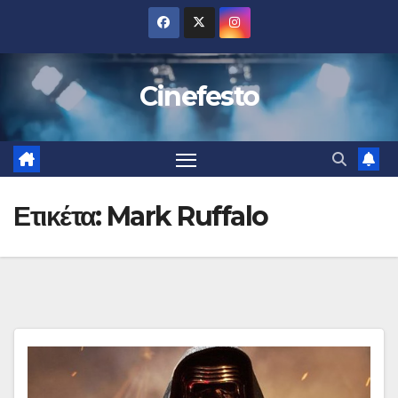
Μετάβαση
στο
περιεχόμενο
Cinefesto
Ετικέτα:
Mark Ruffalo