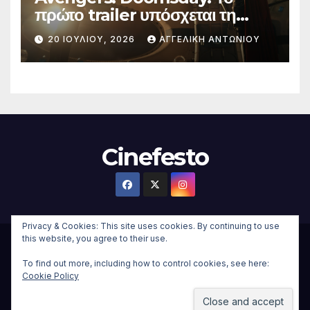
πρώτο trailer υπόσχεται τη
μεγαλύτερη μάχη στην ιστορία
20 ΙΟΥΛΊΟΥ, 2026
ΑΓΓΕΛΙΚΉ ΑΝΤΩΝΊΟΥ
της Marvel
Cinefesto
Privacy & Cookies: This site uses cookies. By continuing to use
this website, you agree to their use.
Δημιουργήθηκε από το digital2000 με την Υποστήριξη του
To find out more, including how to control cookies, see here:
WordPress
|
Θέμα:
Newsup Child
από
Themeansar
.
Cookie Policy
Home
About
Επικοινωνια