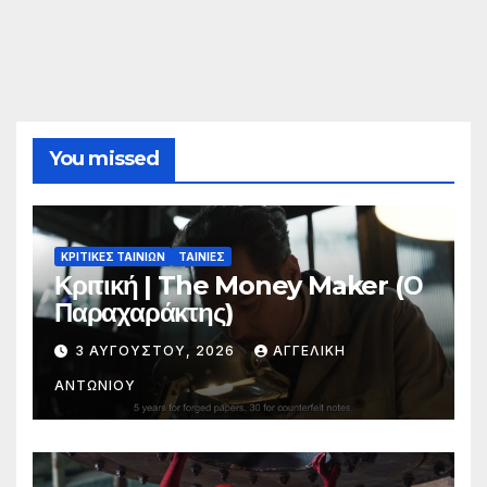
You missed
ΚΡΙΤΙΚΕΣ ΤΑΙΝΙΩΝ
ΤΑΙΝΙΕΣ
Κριτική | The Money Maker (Ο
Παραχαράκτης)
3 ΑΥΓΟΎΣΤΟΥ, 2026
ΑΓΓΕΛΙΚΉ
ΑΝΤΩΝΊΟΥ