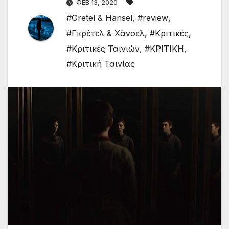
ΦΕΒ 13, 2020
#Gretel & Hansel
,
#review
,
#Γκρέτελ & Χάνσελ
,
#Κριτικές
,
#Κριτικές Ταινιών
,
#ΚΡΙΤΙΚΗ
,
#Κριτική Ταινίας