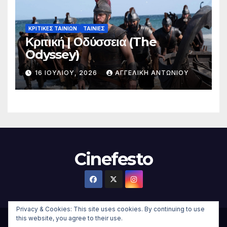
ΚΡΙΤΙΚΕΣ ΤΑΙΝΙΩΝ
ΤΑΙΝΙΕΣ
Κριτική | Οδύσσεια (The
Odyssey)
16 ΙΟΥΛΊΟΥ, 2026
ΑΓΓΕΛΙΚΉ ΑΝΤΩΝΊΟΥ
Cinefesto
Privacy & Cookies: This site uses cookies. By continuing to use
this website, you agree to their use.
Δημιουργήθηκε από το digital2000 με την Υποστήριξη του