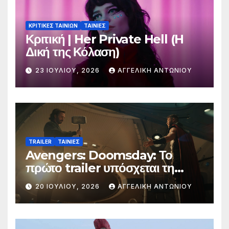
ΚΡΙΤΙΚΕΣ ΤΑΙΝΙΩΝ
ΤΑΙΝΙΕΣ
Κριτική | Her Private Hell (H
Δική της Κόλαση)
23 ΙΟΥΛΊΟΥ, 2026
ΑΓΓΕΛΙΚΉ ΑΝΤΩΝΊΟΥ
TRAILER
ΤΑΙΝΙΕΣ
Avengers: Doomsday: Το
πρώτο trailer υπόσχεται τη
μεγαλύτερη μάχη στην ιστορία
20 ΙΟΥΛΊΟΥ, 2026
ΑΓΓΕΛΙΚΉ ΑΝΤΩΝΊΟΥ
της Marvel