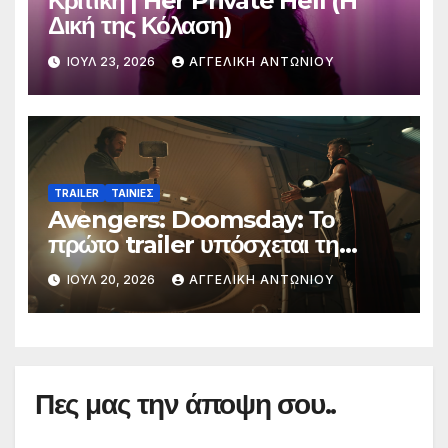
Κριτική | Her Private Hell (H
Δική της Κόλαση)
ΙΟΎΛ 23, 2026
ΑΓΓΕΛΙΚΉ ΑΝΤΩΝΊΟΥ
TRAILER
ΤΑΙΝΙΕΣ
Avengers: Doomsday: Το
πρώτο trailer υπόσχεται τη
μεγαλύτερη μάχη στην ιστορία
ΙΟΎΛ 20, 2026
ΑΓΓΕΛΙΚΉ ΑΝΤΩΝΊΟΥ
της Marvel
Πες μας την άποψη σου..