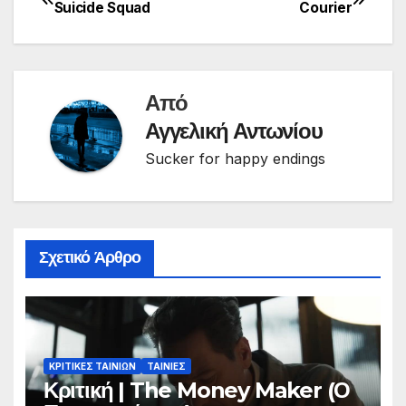
Πλοήγηση
Suicide Squad
Courier
άρθρων
Από
Αγγελική Αντωνίου
Sucker for happy endings
Σχετικό Άρθρο
ΚΡΙΤΙΚΕΣ ΤΑΙΝΙΩΝ
ΤΑΙΝΙΕΣ
Κριτική | The Money Maker (Ο