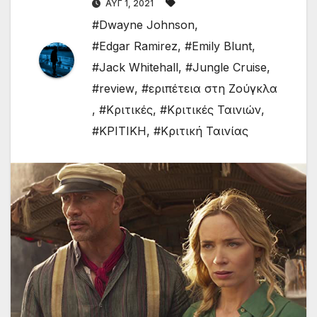
ΑΥΓ 1, 2021
#Dwayne Johnson
,
#Edgar Ramirez
,
#Emily Blunt
,
#Jack Whitehall
,
#Jungle Cruise
,
#review
,
#εριπέτεια στη Ζούγκλα
,
#Κριτικές
,
#Κριτικές Ταινιών
,
#ΚΡΙΤΙΚΗ
,
#Κριτική Ταινίας