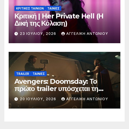
ΚΡΙΤΙΚΕΣ ΤΑΙΝΙΩΝ
ΤΑΙΝΙΕΣ
Κριτική | Her Private Hell (H
Δική της Κόλαση)
23 ΙΟΥΛΊΟΥ, 2026
ΑΓΓΕΛΙΚΉ ΑΝΤΩΝΊΟΥ
TRAILER
ΤΑΙΝΙΕΣ
Avengers: Doomsday: Το
πρώτο trailer υπόσχεται τη
μεγαλύτερη μάχη στην ιστορία
20 ΙΟΥΛΊΟΥ, 2026
ΑΓΓΕΛΙΚΉ ΑΝΤΩΝΊΟΥ
της Marvel