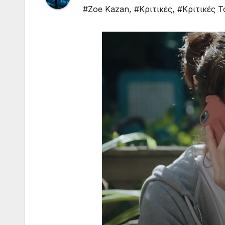
#Zoe Kazan
,
#Κριτικές
,
#Κριτικές Τ