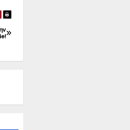
την
ie!