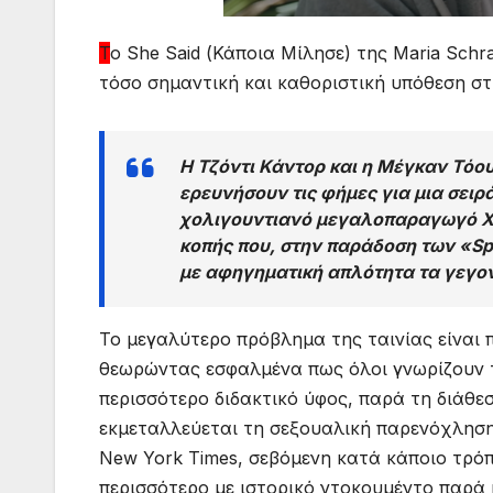
T
o She Said (Κάποια Μίλησε) της Maria Schr
τόσο σημαντική και καθοριστική υπόθεση στ
Η Τζόντι Κάντορ και η Μέγκαν Τόο
ερευνήσουν τις φήμες για μια σει
χολιγουντιανό μεγαλοπαραγωγό Χά
κοπής που, στην παράδοση των «Spo
με αφηγηματική απλότητα τα γεγον
Το μεγαλύτερο πρόβλημα της ταινίας είναι 
θεωρώντας εσφαλμένα πως όλοι γνωρίζουν τι 
περισσότερο διδακτικό ύφος, παρά τη διάθεσ
εκμεταλλεύεται τη σεξουαλική παρενόχληση
New York Times, σεβόμενη κατά κάποιο τρόπ
περισσότερο με ιστορικό ντοκουμέντο παρά με