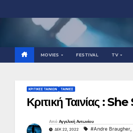
Μετάβαση
στο
περιεχόμενο
MOVIES
FESTIVAL
TV
ΚΡΙΤΙΚΕΣ ΤΑΙΝΙΩΝ
ΤΑΙΝΙΕΣ
Κριτική Ταινίας : She
Από
Αγγελική Αντωνίου
#Andre Braugher
ΔΕΚ 22, 2022