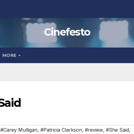
Cinefesto
MORE
 Said
,
#Carey Mulligan
,
#Patricia Clarkson
,
#review
,
#She Said
,