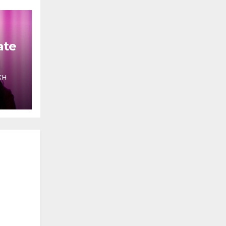
ate
ΚΉ