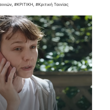
αινιών
,
#ΚΡΙΤΙΚΗ
,
#Κριτική Ταινίας