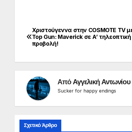
Χριστούγεννα στην COSMOTE TV με
Πλοήγηση
Top Gun: Maverick σε Α’ τηλεοπτική
άρθρων
προβολή!
Από
Αγγελική Αντωνίου
Sucker for happy endings
Σχετικό Άρθρο