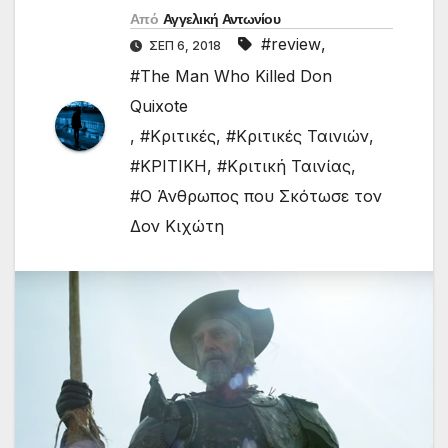
Από
Αγγελική Αντωνίου
#review
,
ΣΕΠ 6, 2018
#The Man Who Killed Don
Quixote
,
#Κριτικές
,
#Κριτικές Ταινιών
,
#ΚΡΙΤΙΚΗ
,
#Κριτική Ταινίας
,
#Ο Άνθρωπος που Σκότωσε τον
Δον Κιχώτη