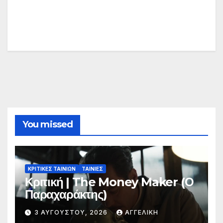
You missed
ΚΡΙΤΙΚΕΣ ΤΑΙΝΙΩΝ
ΤΑΙΝΙΕΣ
Κριτική | The Money Maker (Ο
Παραχαράκτης)
3 ΑΥΓΟΎΣΤΟΥ, 2026
ΑΓΓΕΛΙΚΉ