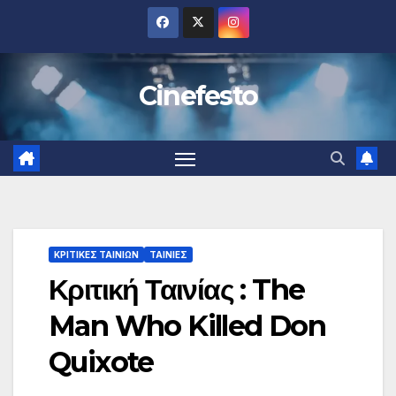
Μετάβαση
στο
περιεχόμενο
Cinefesto
ΚΡΙΤΙΚΕΣ ΤΑΙΝΙΩΝ
ΤΑΙΝΙΕΣ
Κριτική Ταινίας : The
Man Who Killed Don
Quixote