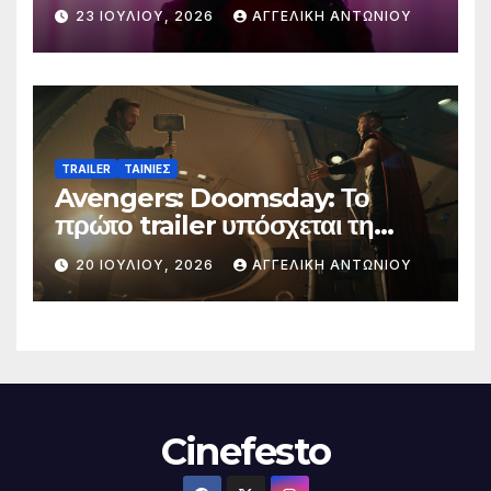
23 ΙΟΥΛΊΟΥ, 2026
ΑΓΓΕΛΙΚΉ ΑΝΤΩΝΊΟΥ
TRAILER
ΤΑΙΝΙΕΣ
Avengers: Doomsday: Το
πρώτο trailer υπόσχεται τη
μεγαλύτερη μάχη στην ιστορία
20 ΙΟΥΛΊΟΥ, 2026
ΑΓΓΕΛΙΚΉ ΑΝΤΩΝΊΟΥ
της Marvel
Cinefesto