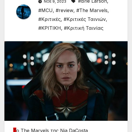
#Brie Larson
,
ΝΟΈ 9, 2023
#MCU
,
#review
,
#The Marvels
,
#Κριτικές
,
#Κριτικές Ταινιών
,
#ΚΡΙΤΙΚΗ
,
#Κριτική Ταινίας
Τ
ο The Marvels της Nia DaCosta