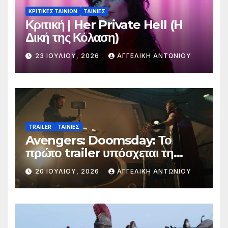
ΚΡΙΤΙΚΕΣ ΤΑΙΝΙΩΝ
ΤΑΙΝΙΕΣ
Κριτική | Her Private Hell (H
Δική της Κόλαση)
23 ΙΟΥΛΊΟΥ, 2026
ΑΓΓΕΛΙΚΉ ΑΝΤΩΝΊΟΥ
TRAILER
ΤΑΙΝΙΕΣ
Avengers: Doomsday: Το
πρώτο trailer υπόσχεται τη
μεγαλύτερη μάχη στην ιστορία
20 ΙΟΥΛΊΟΥ, 2026
ΑΓΓΕΛΙΚΉ ΑΝΤΩΝΊΟΥ
της Marvel