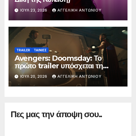
ΙΟΎΛ 23, 2026
ΑΓΓΕΛΙΚΉ ΑΝΤΩΝΊΟΥ
TRAILER
ΤΑΙΝΙΕΣ
Avengers: Doomsday: Το
πρώτο trailer υπόσχεται τη
μεγαλύτερη μάχη στην ιστορία
ΙΟΎΛ 20, 2026
ΑΓΓΕΛΙΚΉ ΑΝΤΩΝΊΟΥ
της Marvel
Πες μας την άποψη σου..