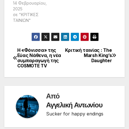
14 Φεβρουαρίου,
2025
σε "ΚΡΙΤΙΚΕΣ
ΤΑΙΝΙΩΝ"
Η «Φόνισσα» της
Κριτική ταινίας : Τhe
Πλοήγηση
Εύας Νάθενα, η νέα
Marsh King’s
συμπαραγωγή της
Daughter
άρθρων
COSMOTE TV
Από
Αγγελική Αντωνίου
Sucker for happy endings