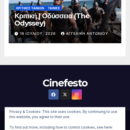
ΚΡΙΤΙΚΕΣ ΤΑΙΝΙΩΝ
ΤΑΙΝΙΕΣ
Κριτική | Οδύσσεια (The
Odyssey)
16 ΙΟΥΛΊΟΥ, 2026
ΑΓΓΕΛΙΚΉ ΑΝΤΩΝΊΟΥ
Cinefesto
Privacy & Cookies: This site uses cookies. By continuing to use
this website, you agree to their use.
Δημιουργήθηκε από το digital2000 με την Υποστήριξη του
To find out more, including how to control cookies, see here:
WordPress
|
Θέμα:
Newsup Child
από
Themeansar
.