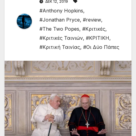
ΔΕΚ 12, 2019
#Anthony Hopkins
,
#Jonathan Pryce
,
#review
,
#The Two Popes
,
#Κριτικές
,
#Κριτικές Ταινιών
,
#ΚΡΙΤΙΚΗ
,
#Κριτική Ταινίας
,
#Οι Δύο Πάπες