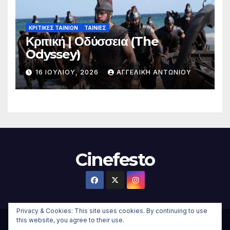
ΚΡΙΤΙΚΕΣ ΤΑΙΝΙΩΝ
ΤΑΙΝΙΕΣ
Κριτική | Οδύσσεια (The
Odyssey)
16 ΙΟΥΛΊΟΥ, 2026
ΑΓΓΕΛΙΚΉ ΑΝΤΩΝΊΟΥ
Cinefesto
Privacy & Cookies: This site uses cookies. By continuing to use
this website, you agree to their use.
Δημιουργήθηκε από το digital2000 με την Υποστήριξη του