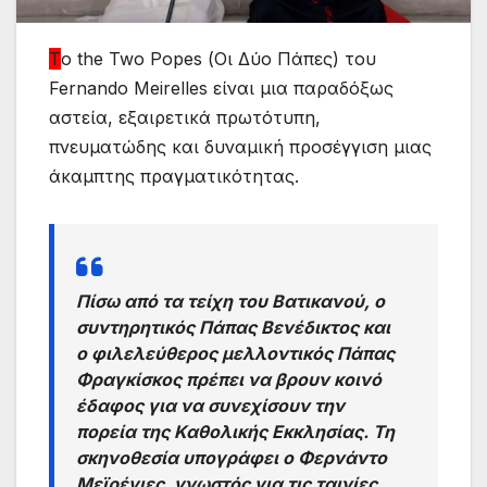
T
ο the Two Popes (Οι Δύο Πάπες) του
Fernando Meirelles είναι μια παραδόξως
αστεία, εξαιρετικά πρωτότυπη,
πνευματώδης και δυναμική προσέγγιση μιας
άκαμπτης πραγματικότητας.
Πίσω από τα τείχη του Βατικανού, ο
συντηρητικός Πάπας Βενέδικτος και
ο φιλελεύθερος μελλοντικός Πάπας
Φραγκίσκος πρέπει να βρουν κοινό
έδαφος για να συνεχίσουν την
πορεία της Καθολικής Εκκλησίας. Τη
σκηνοθεσία υπογράφει ο Φερνάντο
Μεϊρέγιες, γνωστός για τις ταινίες