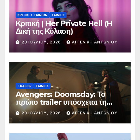
ΚΡΙΤΙΚΕΣ ΤΑΙΝΙΩΝ
ΤΑΙΝΙΕΣ
Κριτική | Her Private Hell (H
Δική της Κόλαση)
23 ΙΟΥΛΊΟΥ, 2026
ΑΓΓΕΛΙΚΉ ΑΝΤΩΝΊΟΥ
TRAILER
ΤΑΙΝΙΕΣ
Avengers: Doomsday: Το
πρώτο trailer υπόσχεται τη
μεγαλύτερη μάχη στην ιστορία
20 ΙΟΥΛΊΟΥ, 2026
ΑΓΓΕΛΙΚΉ ΑΝΤΩΝΊΟΥ
της Marvel