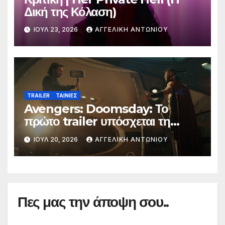
Δική της Κόλαση)
ΙΟΎΛ 23, 2026
ΑΓΓΕΛΙΚΉ ΑΝΤΩΝΊΟΥ
TRAILER
ΤΑΙΝΙΕΣ
Avengers: Doomsday: Το
πρώτο trailer υπόσχεται τη
μεγαλύτερη μάχη στην ιστορία
ΙΟΎΛ 20, 2026
ΑΓΓΕΛΙΚΉ ΑΝΤΩΝΊΟΥ
της Marvel
Πες μας την άποψη σου..