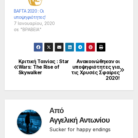
BAFTA 2020 : Οι
υποψηφιότητες!
7 Ιανουαρίου, 2020
σε "ΒΡΑΒΕΙΑ"
Κριτική Ταινίας : Star
Ανακοινώθηκαν οι
Πλοήγηση
Wars: The Rise of
υποψηφιότητες για
Skywalker
τις Χρυσές Σφαίρες
άρθρων
2020!
Από
Αγγελική Αντωνίου
Sucker for happy endings