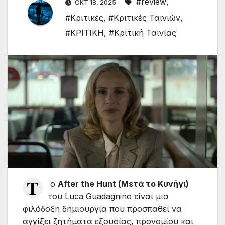
#review
,
ΟΚΤ 18, 2025
#Κριτικές
,
#Κριτικές Ταινιών
,
#ΚΡΙΤΙΚΗ
,
#Κριτική Ταινίας
T
ο
After the Hunt (Μετά το Κυνήγι)
του Luca Guadagnino είναι μια
φιλόδοξη δημιουργία που προσπαθεί να
αγγίξει ζητήματα εξουσίας, προνομίου και