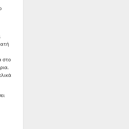
ο
ι
εατή
α στο
ρια.
ελικά
ει