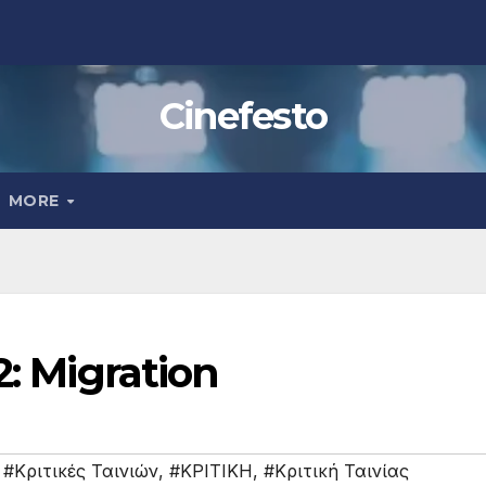
Cinefesto
MORE
2: Migration
,
#Κριτικές Ταινιών
,
#ΚΡΙΤΙΚΗ
,
#Κριτική Ταινίας