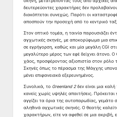
σκηνή, μετατρέποντάς τους από αρχικές απε
δευτερεύοντες χαρακτήρες δεν προλαβαίνου
διακόπτεται συνεχώς. Παρότι οι καταστροφ
αποσπούν την προσοχή από το κεντρικό ταξίδ
Στον οπτικό τομέα, η ταινία παρουσιάζει έν
αγχωτικές σκηνές, με αποκορύφωμα μια επι
σε εγρήγορση, καθώς και μία μεγάλη CGI στ
μεγαλύτερο μέρος των εφέ δείχνει άτονο. Ο
χάος, προσφέροντας αξιοπιστία στον ρόλο τ
Σκηνές όπως το πέρασμα της Μάγχης υπονοού
μένει επιφανειακά εξερευνημένος.
Συνολικά, το
Greenland 2
δεν είναι μια καλή
κανείς χωρίς υψηλές απαιτήσεις. Πρόκειται 
αγγίζει τα όρια της αυτοπαρωδίας, γεμάτο 
αληθινά αγχωτικές σκηνές. Ο θεατής καλείτα
χαρακτήρων, είτε να αφεθεί σε μια ακριβή,