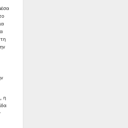
μέσα
το
ια
τα
στη
την
ην
, η
ίδα
ν