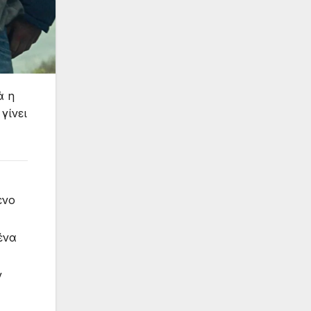
ά η
γίνει
ενο
ένα
ν