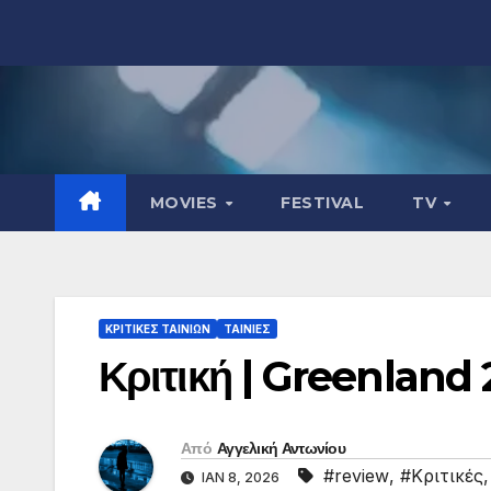
Μετάβαση
στο
περιεχόμενο
MOVIES
FESTIVAL
TV
ΚΡΙΤΙΚΕΣ ΤΑΙΝΙΩΝ
ΤΑΙΝΙΕΣ
Κριτική | Greenland 
Από
Αγγελική Αντωνίου
#review
,
#Κριτικές
ΙΑΝ 8, 2026