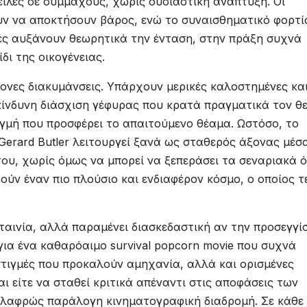
ιλές σε συμμάχους, χωρίς ουσιαστική ανάπτυξη. Οι
ν να αποκτήσουν βάρος, ενώ το συναισθηματικό φορτί
ές αυξάνουν θεωρητικά την ένταση, στην πράξη συχνά
ι της οικογένειας.
τονες διακυμάνσεις. Υπάρχουν μερικές καλοστημένες κα
κίνδυνη διάσχιση γέφυρας που κρατά πραγματικά τον θ
ιγμή που προσφέρει το απαιτούμενο θέαμα. Ωστόσο, το
 Gerard Butler λειτουργεί ξανά ως σταθερός άξονας μέσ
ου, χωρίς όμως να μπορεί να ξεπεράσει τα σεναριακά ό
ν έναν πιο πλούσιο και ενδιαφέρον κόσμο, ο οποίος τ
 ταινία, αλλά παραμένει διασκεδαστική αν την προσεγγίσ
για ένα καθαρόαιμο survival popcorn movie που συχνά
στιγμές που προκαλούν αμηχανία, αλλά και ορισμένες
ι είτε να σταθεί κριτικά απέναντι στις αποφάσεις των
 ελαφρώς παράλογη κινηματογραφική διαδρομή. Σε κάθε