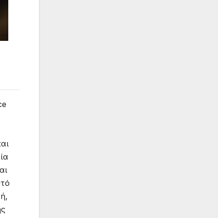
ce
και
χία
αι
υτό
ή,
ης