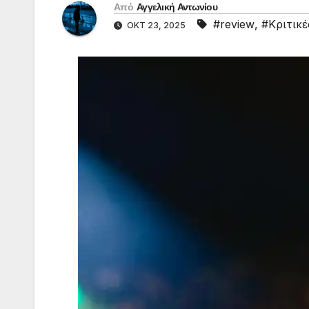
Από
Αγγελική Αντωνίου
#review
,
#Κριτικέ
ΟΚΤ 23, 2025