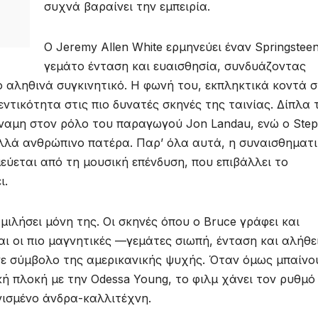
συχνά βαραίνει την εμπειρία.
Ο Jeremy Allen White ερμηνεύει έναν Springstee
γεμάτο ένταση και ευαισθησία, συνδυάζοντας
 αληθινά συγκινητικό. Η φωνή του, εκπληκτικά κοντά 
εντικότητα στις πιο δυνατές σκηνές της ταινίας. Δίπλα 
δύναμη στον ρόλο του παραγωγού Jon Landau, ενώ ο Ste
αλλά ανθρώπινο πατέρα. Παρ’ όλα αυτά, η συναισθηματ
ύεται από τη μουσική επένδυση, που επιβάλλει το
ι.
μιλήσει μόνη της. Οι σκηνές όπου ο Bruce γράφει και
ι οι πιο μαγνητικές —γεμάτες σιωπή, ένταση και αλήθε
έγινε σύμβολο της αμερικανικής ψυχής. Όταν όμως μπαίνο
ική πλοκή με την Odessa Young, το φιλμ χάνει τον ρυθμό
ανισμένο άνδρα-καλλιτέχνη.