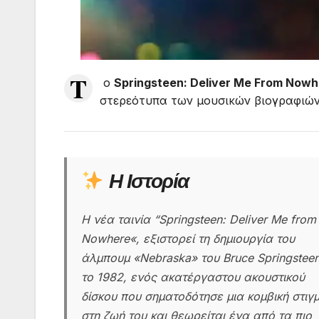
T
ο
Springsteen: Deliver Me From Nowh
στερεότυπα των μουσικών βιογραφιών,
Η Ιστορία
Η νέα ταινία “Springsteen: Deliver Me from
Nowhere«, εξιστορεί τη δημιουργία του
άλμπουμ «Nebraska» του Bruce Springstee
το 1982, ενός ακατέργαστου ακουστικού
δίσκου που σηματοδότησε μια κομβική στιγ
στη ζωή του και θεωρείται ένα από τα πιο