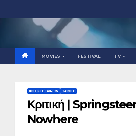
Μετάβαση
στο
περιεχόμενο
MOVIES
FESTIVAL
TV
ΚΡΙΤΙΚΕΣ ΤΑΙΝΙΩΝ
ΤΑΙΝΙΕΣ
Κριτική | Springste
Nowhere