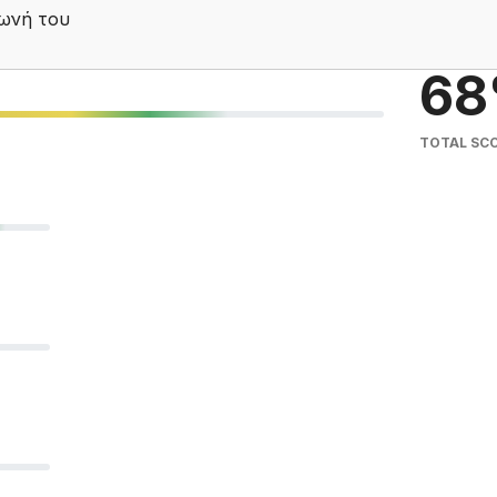
φωνή του
68
TOTAL SC