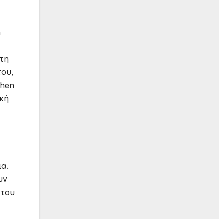
n
στη
του,
phen
ική
ια.
υν
 του