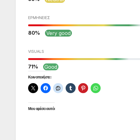
ΕΡΜΗΝΕΊΕΣ
80
Very good
VISUALS
71
Good
Κοινοποιήστε:
Μου αρέσει αυτό: