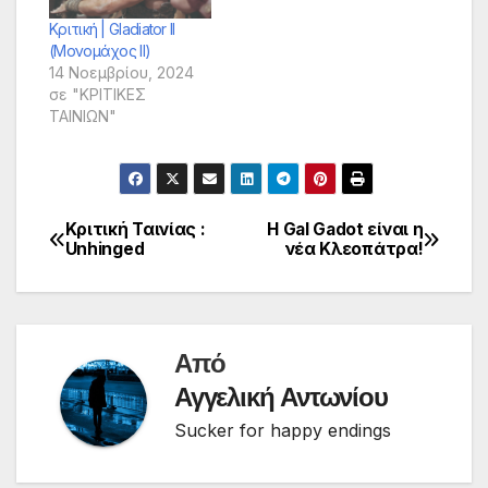
Κριτική | Gladiator II
(Μονομάχος II)
14 Νοεμβρίου, 2024
σε "ΚΡΙΤΙΚΕΣ
ΤΑΙΝΙΩΝ"
Κριτική Ταινίας :
Η Gal Gadot είναι η
Πλοήγηση
Unhinged
νέα Κλεοπάτρα!
άρθρων
Από
Αγγελική Αντωνίου
Sucker for happy endings