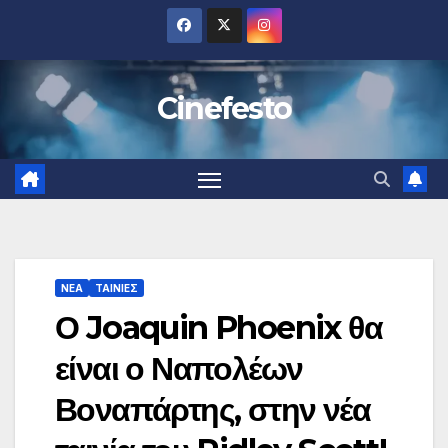
Μετάβαση
στο
περιεχόμενο
Cinefesto
ΝΕΑ
ΤΑΙΝΙΕΣ
Ο Joaquin Phoenix θα
είναι ο Ναπολέων
Βοναπάρτης, στην νέα