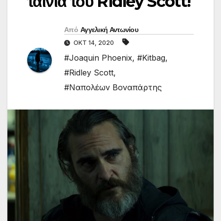
ταινία του Ridley Scott!
Από
Αγγελική Αντωνίου
ΟΚΤ 14, 2020
#Joaquin Phoenix
,
#Kitbag
,
#Ridley Scott
,
#Ναπολέων Βοναπάρτης