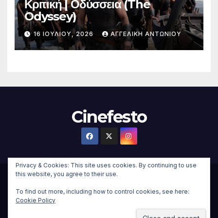
Κριτική | Οδύσσεια (The
Odyssey)
16 ΙΟΥΛΊΟΥ, 2026
ΑΓΓΕΛΙΚΉ ΑΝΤΩΝΊΟΥ
Cinefesto
Privacy & Cookies: This site uses cookies. By continuing to use
this website, you agree to their use.
Δημιουργήθηκε από το digital2000 με την Υποστήριξη του
To find out more, including how to control cookies, see here:
WordPress
|
Θέμα:
Newsup Child
από
Themeansar
.
Cookie Policy