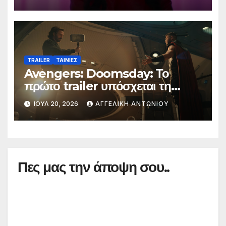
TRAILER
ΤΑΙΝΙΕΣ
Avengers: Doomsday: Το
πρώτο trailer υπόσχεται τη
μεγαλύτερη μάχη στην ιστορία
ΙΟΎΛ 20, 2026
ΑΓΓΕΛΙΚΉ ΑΝΤΩΝΊΟΥ
της Marvel
Πες μας την άποψη σου..