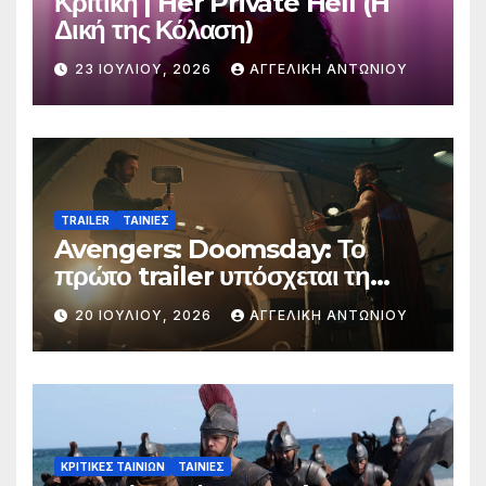
Κριτική | Her Private Hell (H
Δική της Κόλαση)
23 ΙΟΥΛΊΟΥ, 2026
ΑΓΓΕΛΙΚΉ ΑΝΤΩΝΊΟΥ
TRAILER
ΤΑΙΝΙΕΣ
Avengers: Doomsday: Το
πρώτο trailer υπόσχεται τη
μεγαλύτερη μάχη στην ιστορία
20 ΙΟΥΛΊΟΥ, 2026
ΑΓΓΕΛΙΚΉ ΑΝΤΩΝΊΟΥ
της Marvel
ΚΡΙΤΙΚΕΣ ΤΑΙΝΙΩΝ
ΤΑΙΝΙΕΣ