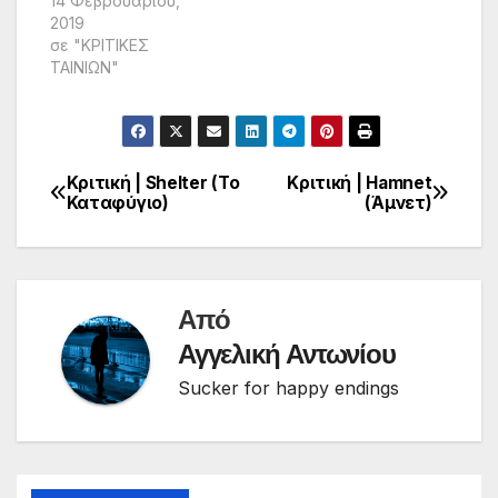
14 Φεβρουαρίου,
2019
σε "ΚΡΙΤΙΚΕΣ
ΤΑΙΝΙΩΝ"
Κριτική | Shelter (Το
Κριτική | Hamnet
Πλοήγηση
Καταφύγιο)
(Άμνετ)
άρθρων
Από
Αγγελική Αντωνίου
Sucker for happy endings