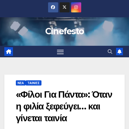
Μετάβαση
στο
περιεχόμενο
Cinefesto
ΝΕΑ
ΤΑΙΝΙΕΣ
«Φίλοι Για Πάντα»: Όταν
η φιλία ξεφεύγει… και
γίνεται ταινία