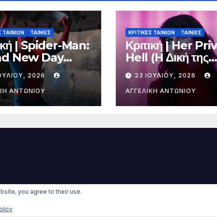
Σ ΤΑΙΝΙΩΝ
ΤΑΙΝΙΕΣ
ΚΡΙΤΙΚΕΣ ΤΑΙΝΙΩΝ
ΤΑΙΝΙΕΣ
ική | Spider-Man:
Κριτική | Her Pri
nd New Day
Hell (H Δική της
νούργια Μέρα)
Κόλαση)
ΟΥΛΊΟΥ, 2026
23 ΙΟΥΛΊΟΥ, 2026
ΚΉ ΑΝΤΩΝΊΟΥ
ΑΓΓΕΛΙΚΉ ΑΝΤΩΝΊΟΥ
bsite, you agree to their use.
rdPress
|
Θέμα:
Newsup Child
olicy