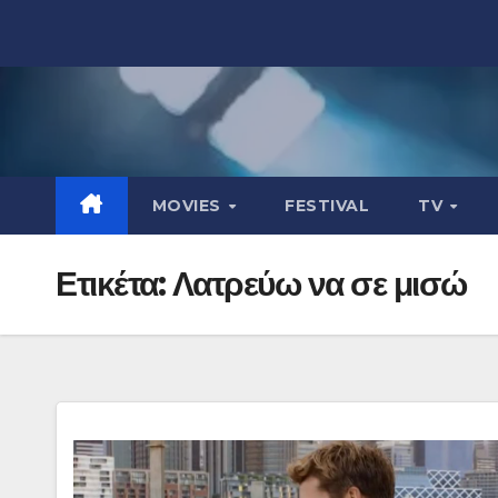
Μετάβαση
στο
περιεχόμενο
MOVIES
FESTIVAL
TV
Ετικέτα:
Λατρεύω να σε μισώ