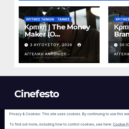
ΚΡΙΤΙΚΕΣ ΤΑΙΝΙΩΝ
ΤΑΙΝΙΕΣ
ΚΡΙΤΙΚΕ
Κριτική | The Money
Κριτ
Maker (Ο
Bra
Παραχαράκτης)
(Και
3 ΑΥΓΟΎΣΤΟΥ, 2026
30 Ι
ΑΓΓΕΛΙΚΉ ΑΝΤΩΝΊΟΥ
ΑΓΓΕΛΙ
Cinefesto
Privacy & Cookies: This site uses cookies. By continuing to use this we
Δημιουργήθηκε από το digital2000 με την Υποστήριξη του Wo
από
Themeansar
.
To find out more, including how to control cookies, see here:
Cookie P