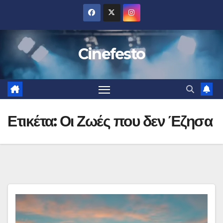
Μετάβαση
στο
περιεχόμενο
Cinefesto
Ετικέτα:
Οι Ζωές που δεν Έζησα