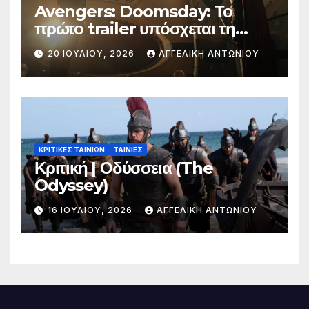
Avengers: Doomsday: Το
πρώτο trailer υπόσχεται τη
μεγαλύτερη μάχη στην ιστορία
20 ΙΟΥΛΊΟΥ, 2026
ΑΓΓΕΛΙΚΉ ΑΝΤΩΝΊΟΥ
της Marvel
ΚΡΙΤΙΚΕΣ ΤΑΙΝΙΩΝ
ΤΑΙΝΙΕΣ
Κριτική | Οδύσσεια (The
Odyssey)
16 ΙΟΥΛΊΟΥ, 2026
ΑΓΓΕΛΙΚΉ ΑΝΤΩΝΊΟΥ