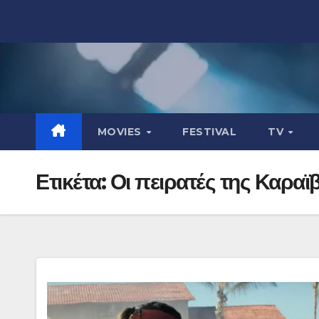
Μετάβαση
στο
περιεχόμενο
MOVIES
FESTIVAL
TV
Ετικέτα:
Οι πειρατές της Καραϊ