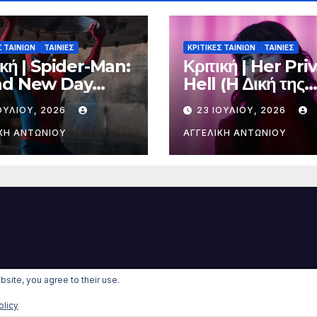
Σ ΤΑΙΝΙΩΝ
ΤΑΙΝΙΕΣ
ΚΡΙΤΙΚΕΣ ΤΑΙΝΙΩΝ
ΤΑΙΝΙΕΣ
ική | Spider-Man:
Κριτική | Her Pri
nd New Day
Hell (H Δική της
νούργια Μέρα)
Κόλαση)
ΟΥΛΊΟΥ, 2026
23 ΙΟΥΛΊΟΥ, 2026
ΚΉ ΑΝΤΩΝΊΟΥ
ΑΓΓΕΛΙΚΉ ΑΝΤΩΝΊΟΥ
bsite, you agree to their use.
rdPress
|
Θέμα:
Newsup Child
olicy