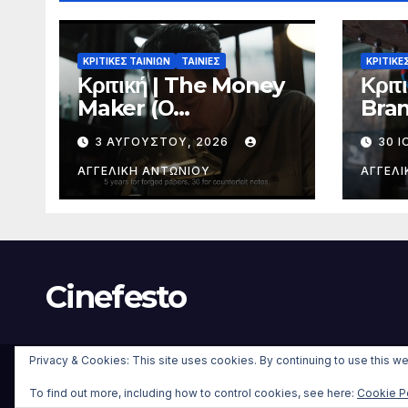
ΚΡΙΤΙΚΕΣ ΤΑΙΝΙΩΝ
ΤΑΙΝΙΕΣ
ΚΡΙΤΙΚΕ
Κριτική | The Money
Κριτ
Maker (Ο
Bra
Παραχαράκτης)
(Και
3 ΑΥΓΟΎΣΤΟΥ, 2026
30 Ι
ΑΓΓΕΛΙΚΉ ΑΝΤΩΝΊΟΥ
ΑΓΓΕΛΙ
Cinefesto
Privacy & Cookies: This site uses cookies. By continuing to use this we
Δημιουργήθηκε από το digital2000 με την Υποστήριξη του Wo
από
Themeansar
.
To find out more, including how to control cookies, see here:
Cookie P