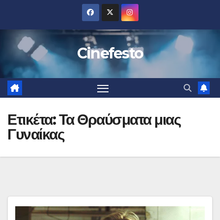
Μετάβαση
στο
περιεχόμενο
Cinefesto
Ετικέτα:
Τα Θραύσματα μιας
Γυναίκας