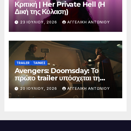
Κριτική | Her Private Hell (H
Δική της Κόλαση)
23 ΙΟΥΛΊΟΥ, 2026
ΑΓΓΕΛΙΚΉ ΑΝΤΩΝΊΟΥ
TRAILER
ΤΑΙΝΙΕΣ
Avengers: Doomsday: Το
πρώτο trailer υπόσχεται τη
μεγαλύτερη μάχη στην ιστορία
20 ΙΟΥΛΊΟΥ, 2026
ΑΓΓΕΛΙΚΉ ΑΝΤΩΝΊΟΥ
της Marvel