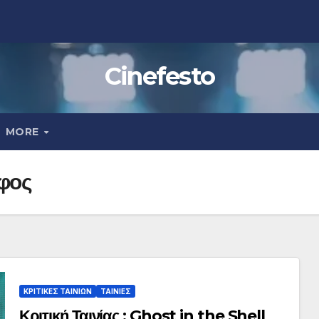
Cinefesto
MORE
φος
ΚΡΙΤΙΚΕΣ ΤΑΙΝΙΩΝ
ΤΑΙΝΙΕΣ
Κριτική Ταινίας : Ghost in the Shell