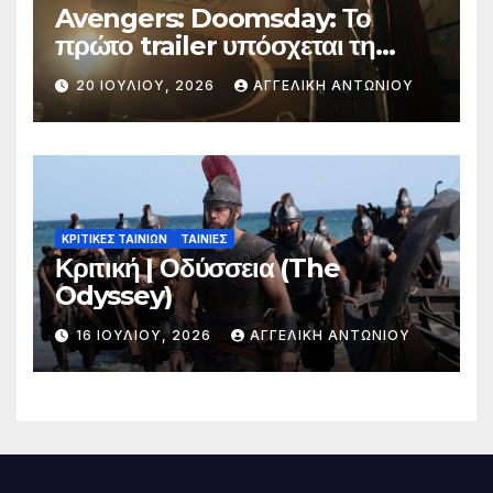
Avengers: Doomsday: Το
πρώτο trailer υπόσχεται τη
μεγαλύτερη μάχη στην ιστορία
20 ΙΟΥΛΊΟΥ, 2026
ΑΓΓΕΛΙΚΉ ΑΝΤΩΝΊΟΥ
της Marvel
ΚΡΙΤΙΚΕΣ ΤΑΙΝΙΩΝ
ΤΑΙΝΙΕΣ
Κριτική | Οδύσσεια (The
Odyssey)
16 ΙΟΥΛΊΟΥ, 2026
ΑΓΓΕΛΙΚΉ ΑΝΤΩΝΊΟΥ