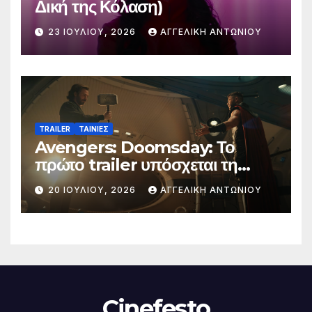
Δική της Κόλαση)
23 ΙΟΥΛΊΟΥ, 2026
ΑΓΓΕΛΙΚΉ ΑΝΤΩΝΊΟΥ
TRAILER
ΤΑΙΝΙΕΣ
Avengers: Doomsday: Το
πρώτο trailer υπόσχεται τη
μεγαλύτερη μάχη στην ιστορία
20 ΙΟΥΛΊΟΥ, 2026
ΑΓΓΕΛΙΚΉ ΑΝΤΩΝΊΟΥ
της Marvel
Cinefesto