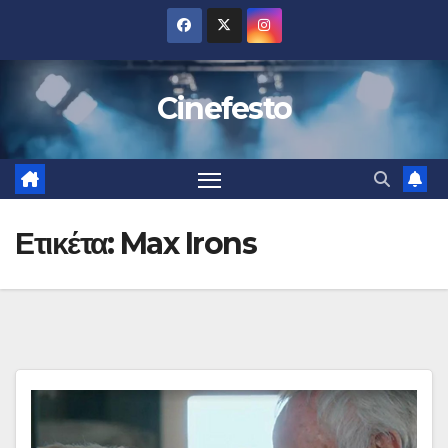
Μετάβαση
στο
περιεχόμενο
Cinefesto
Ετικέτα:
Max Irons