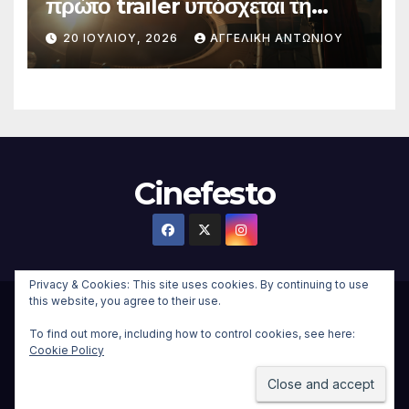
πρώτο trailer υπόσχεται τη
μεγαλύτερη μάχη στην ιστορία
20 ΙΟΥΛΊΟΥ, 2026
ΑΓΓΕΛΙΚΉ ΑΝΤΩΝΊΟΥ
της Marvel
Cinefesto
Privacy & Cookies: This site uses cookies. By continuing to use
this website, you agree to their use.
Δημιουργήθηκε από το digital2000 με την Υποστήριξη του
To find out more, including how to control cookies, see here:
WordPress
|
Θέμα:
Newsup Child
από
Themeansar
.
Cookie Policy
Home
About
Επικοινωνια