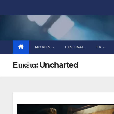
Μετάβαση
στο
περιεχόμενο
MOVIES
FESTIVAL
TV
Ετικέτα:
Uncharted