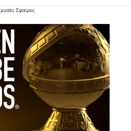
ρυσές Σφαίρες