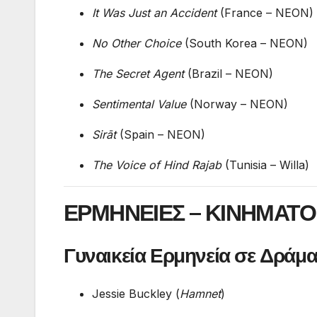
It Was Just an Accident
(France – NEON)
No Other Choice
(South Korea – NEON)
The Secret Agent
(Brazil – NEON)
Sentimental Value
(Norway – NEON)
Sirāt
(Spain – NEON)
The Voice of Hind Rajab
(Tunisia – Willa)
ΕΡΜΗΝΕΙΕΣ – ΚΙΝΗΜΑΤ
Γυναικεία Ερμηνεία σε Δράμ
Jessie Buckley (
Hamnet
)