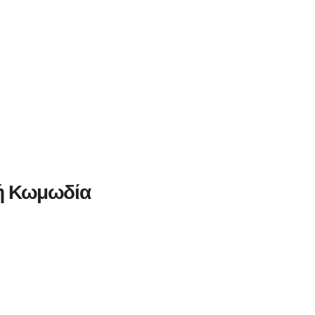
 ή Κωμωδία