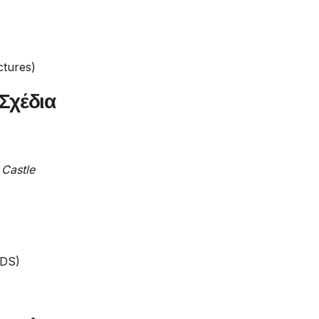
ctures)
 Σχέδια
 Castle
DS)