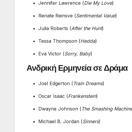
Jennifer Lawrence (
Die My Love
)
Renate Reinsve (
Sentimental Value
)
Julia Roberts (
After the Hunt
)
Tessa Thompson (
Hedda
)
Eva Victor (
Sorry, Baby
)
Ανδρική Ερμηνεία σε Δράμα
Joel Edgerton (
Train Dreams
)
Oscar Isaac (
Frankenstein
)
Dwayne Johnson (
The Smashing Machin
Michael B. Jordan (
Sinners
)