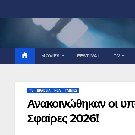
Μετάβαση
στο
περιεχόμενο
MOVIES
FESTIVAL
TV
TV
ΒΡΑΒΕΙΑ
ΝΕΑ
ΤΑΙΝΙΕΣ
Ανακοινώθηκαν οι υπο
Σφαίρες 2026!