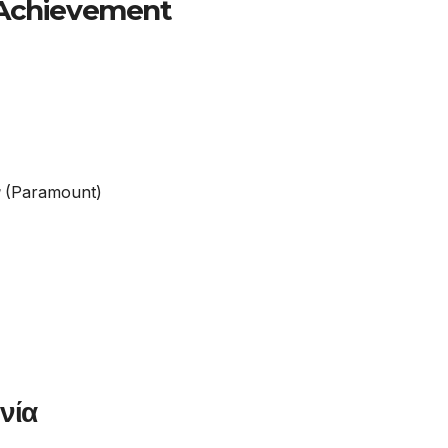
 Achievement
(Paramount)
νία