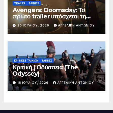
TRAILER
ΤΑΙΝΙΕΣ
Avengers: Doomsday: Το
πρώτο trailer υπόσχεται τη
μεγαλύτερη μάχη στην ιστορία
20 ΙΟΥΛΊΟΥ, 2026
ΑΓΓΕΛΙΚΉ ΑΝΤΩΝΊΟΥ
της Marvel
ΚΡΙΤΙΚΕΣ ΤΑΙΝΙΩΝ
ΤΑΙΝΙΕΣ
Κριτική | Οδύσσεια (The
Odyssey)
16 ΙΟΥΛΊΟΥ, 2026
ΑΓΓΕΛΙΚΉ ΑΝΤΩΝΊΟΥ