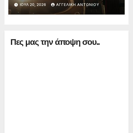
μεγαλύτερη μάχη στην ιστορία
ΙΟΎΛ 20, 2026
ΑΓΓΕΛΙΚΉ ΑΝΤΩΝΊΟΥ
της Marvel
Πες μας την άποψη σου..