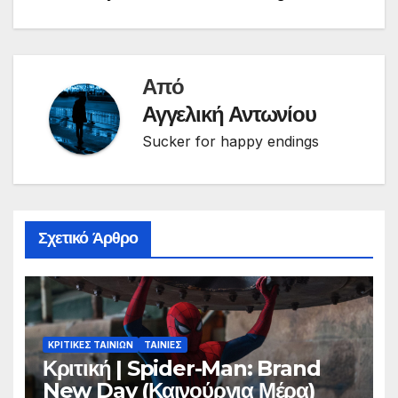
άρθρων
Από
Αγγελική Αντωνίου
Sucker for happy endings
Σχετικό Άρθρο
ΚΡΙΤΙΚΕΣ ΤΑΙΝΙΩΝ
ΤΑΙΝΙΕΣ
Κριτική | Spider-Man: Brand
New Day (Καινούργια Μέρα)