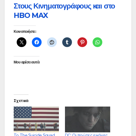
Στους Κινηματογράφους και στο
HBO MAX
Κοινοποιήστε:
Μου αρέσει αυτό:
Σχετικά
Το The Suicide Squad
DC: Οι πρώτες εικόνες