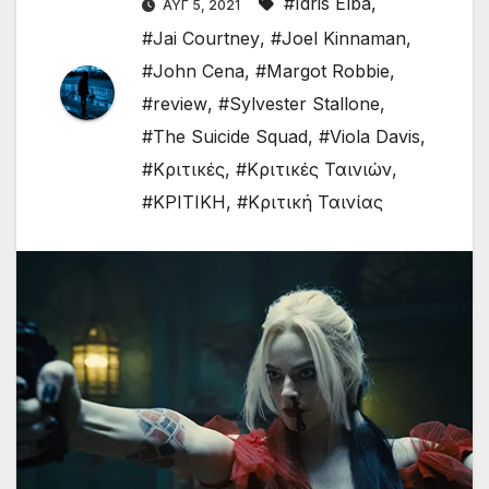
#Idris Elba
,
ΑΥΓ 5, 2021
#Jai Courtney
,
#Joel Kinnaman
,
#John Cena
,
#Margot Robbie
,
#review
,
#Sylvester Stallone
,
#The Suicide Squad
,
#Viola Davis
,
#Κριτικές
,
#Κριτικές Ταινιών
,
#ΚΡΙΤΙΚΗ
,
#Κριτική Ταινίας