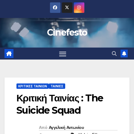
Μετάβαση
στο
περιεχόμενο
Cinefesto
ΚΡΙΤΙΚΕΣ ΤΑΙΝΙΩΝ
ΤΑΙΝΙΕΣ
Κριτική Ταινίας :‎ The
Suicide Squad
Από
Αγγελική Αντωνίου