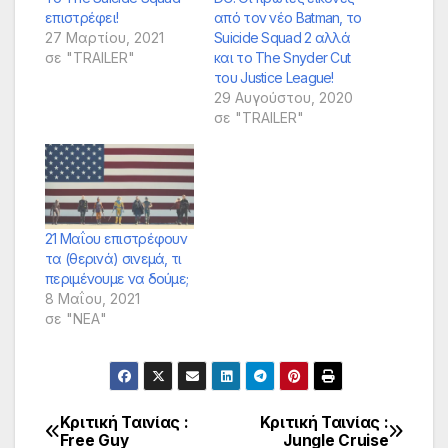
επιστρέφει!
από τον νέο Batman, το
27 Μαρτίου, 2021
Suicide Squad 2 αλλά
σε "TRAILER"
και το The Snyder Cut
του Justice League!
29 Αυγούστου, 2020
σε "TRAILER"
21 Μαΐου επιστρέφουν
τα (θερινά) σινεμά, τι
περιμένουμε να δούμε;
8 Μαΐου, 2021
σε "ΝΕΑ"
Κριτική Ταινίας :‎
Κριτική Ταινίας :
Πλοήγηση
Free Guy
Jungle Cruise