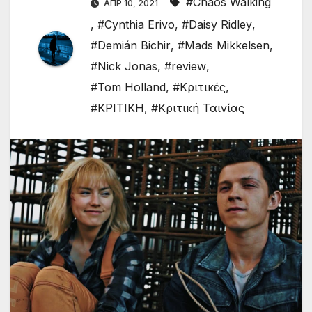
#Chaos Walking
ΑΠΡ 10, 2021
,
#Cynthia Erivo
,
#Daisy Ridley
,
#Demián Bichir
,
#Mads Mikkelsen
,
#Nick Jonas
,
#review
,
#Tom Holland
,
#Κριτικές
,
#ΚΡΙΤΙΚΗ
,
#Κριτική Ταινίας