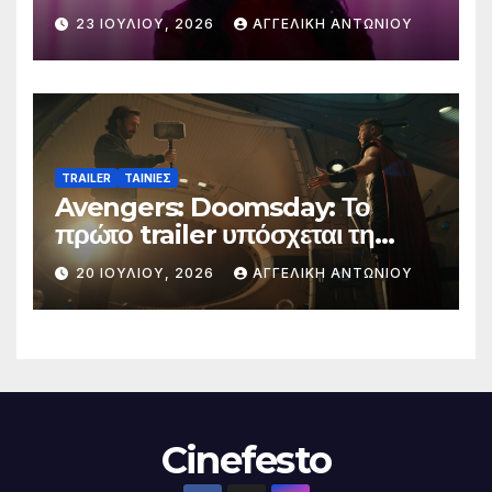
23 ΙΟΥΛΊΟΥ, 2026
ΑΓΓΕΛΙΚΉ ΑΝΤΩΝΊΟΥ
TRAILER
ΤΑΙΝΙΕΣ
Avengers: Doomsday: Το
πρώτο trailer υπόσχεται τη
μεγαλύτερη μάχη στην ιστορία
20 ΙΟΥΛΊΟΥ, 2026
ΑΓΓΕΛΙΚΉ ΑΝΤΩΝΊΟΥ
της Marvel
Cinefesto