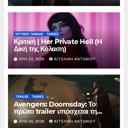
ΚΡΙΤΙΚΕΣ ΤΑΙΝΙΩΝ
ΤΑΙΝΙΕΣ
Κριτική | Her Private Hell (H
Δική της Κόλαση)
ΙΟΎΛ 23, 2026
ΑΓΓΕΛΙΚΉ ΑΝΤΩΝΊΟΥ
TRAILER
ΤΑΙΝΙΕΣ
Avengers: Doomsday: Το
πρώτο trailer υπόσχεται τη
μεγαλύτερη μάχη στην ιστορία
ΙΟΎΛ 20, 2026
ΑΓΓΕΛΙΚΉ ΑΝΤΩΝΊΟΥ
της Marvel