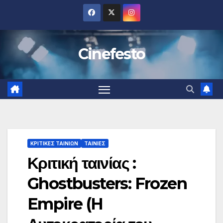
Μετάβαση
στο
περιεχόμενο
Cinefesto
ΚΡΙΤΙΚΕΣ ΤΑΙΝΙΩΝ
ΤΑΙΝΙΕΣ
Κριτική ταινίας :
Ghostbusters: Frozen
Empire (H