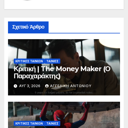
Σχετικό Άρθρο
ΚΡΙΤΙΚΕΣ ΤΑΙΝΙΩΝ
ΤΑΙΝΙΕΣ
Κριτική | The Money Maker (Ο
Παραχαράκτης)
ΑΥΓ 3, 2026
ΑΓΓΕΛΙΚΉ ΑΝΤΩΝΊΟΥ
ΚΡΙΤΙΚΕΣ ΤΑΙΝΙΩΝ
ΤΑΙΝΙΕΣ