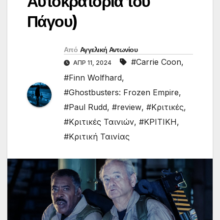
Αυτοκρατορία του
Πάγου)
Από
Αγγελική Αντωνίου
#Carrie Coon
,
ΑΠΡ 11, 2024
#Finn Wolfhard
,
#Ghostbusters: Frozen Empire
,
#Paul Rudd
,
#review
,
#Κριτικές
,
#Κριτικές Ταινιών
,
#ΚΡΙΤΙΚΗ
,
#Κριτική Ταινίας