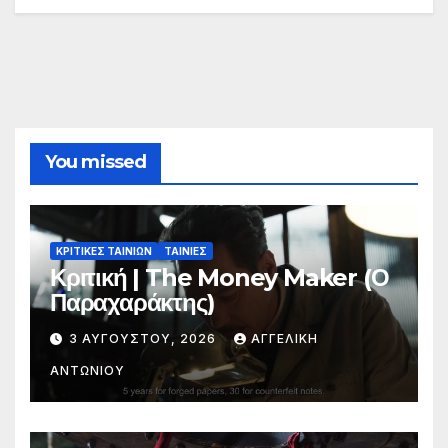
You missed
ΚΡΙΤΙΚΕΣ ΤΑΙΝΙΩΝ
ΤΑΙΝΙΕΣ
Κριτική | The Money Maker (Ο
Παραχαράκτης)
3 ΑΥΓΟΎΣΤΟΥ, 2026
ΑΓΓΕΛΙΚΉ
ΑΝΤΩΝΊΟΥ