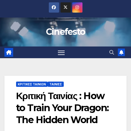
Μετάβαση
στο
περιεχόμενο
Cinefesto
ΚΡΙΤΙΚΕΣ ΤΑΙΝΙΩΝ
ΤΑΙΝΙΕΣ
Κριτική Ταινίας : How
to Train Your Dragon:
The Hidden World