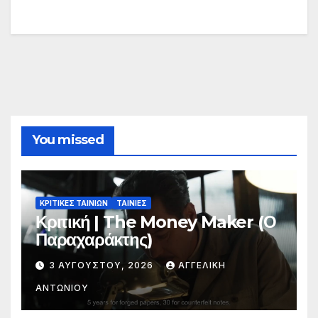
You missed
ΚΡΙΤΙΚΕΣ ΤΑΙΝΙΩΝ
ΤΑΙΝΙΕΣ
Κριτική | The Money Maker (Ο
Παραχαράκτης)
3 ΑΥΓΟΎΣΤΟΥ, 2026
ΑΓΓΕΛΙΚΉ
ΑΝΤΩΝΊΟΥ