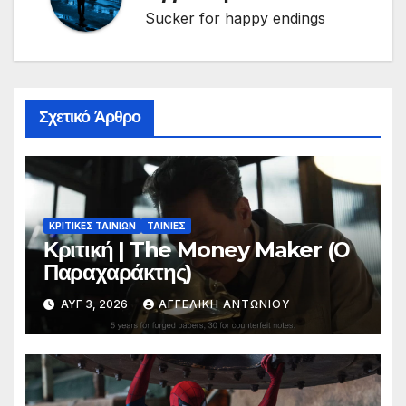
Sucker for happy endings
Σχετικό Άρθρο
ΚΡΙΤΙΚΕΣ ΤΑΙΝΙΩΝ
ΤΑΙΝΙΕΣ
Κριτική | The Money Maker (Ο
Παραχαράκτης)
ΑΥΓ 3, 2026
ΑΓΓΕΛΙΚΉ ΑΝΤΩΝΊΟΥ