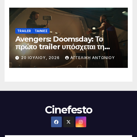
TRAILER
ΤΑΙΝΙΕΣ
Avengers: Doomsday: Το
πρώτο trailer υπόσχεται τη
μεγαλύτερη μάχη στην ιστορία
20 ΙΟΥΛΊΟΥ, 2026
ΑΓΓΕΛΙΚΉ ΑΝΤΩΝΊΟΥ
της Marvel
Cinefesto