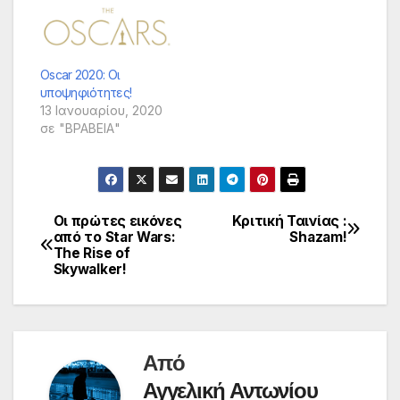
Oscar 2020: Οι
υποψηφιότητες!
13 Ιανουαρίου, 2020
σε "ΒΡΑΒΕΙΑ"
Οι πρώτες εικόνες
Κριτική Ταινίας :
Πλοήγηση
από το Star Wars:
Shazam!
The Rise of
άρθρων
Skywalker!
Από
Αγγελική Αντωνίου