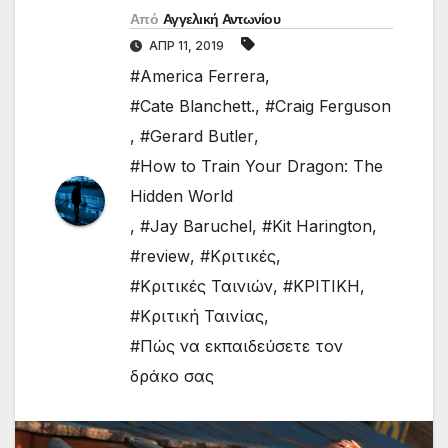
Από
Αγγελική Αντωνίου
ΑΠΡ 11, 2019
#America Ferrera
,
#Cate Blanchett.
,
#Craig Ferguson
,
#Gerard Butler
,
#How to Train Your Dragon: The
Hidden World
,
#Jay Baruchel
,
#Kit Harington
,
#review
,
#Κριτικές
,
#Κριτικές Ταινιών
,
#ΚΡΙΤΙΚΗ
,
#Κριτική Ταινίας
,
#Πώς να εκπαιδεύσετε τον
δράκο σας