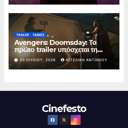
TRAILER
ΤΑΙΝΙΕΣ
Avengers: Doomsday: Το
πρώτο trailer υπόσχεται τη
μεγαλύτερη μάχη στην ιστορία
20 ΙΟΥΛΊΟΥ, 2026
ΑΓΓΕΛΙΚΉ ΑΝΤΩΝΊΟΥ
της Marvel
Cinefesto