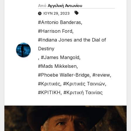
Από
Αγγελική Αντωνίου
ΙΟΎΝ 29, 2023
#Antonio Banderas
,
#Harrison Ford
,
#Indiana Jones and the Dial of
Destiny
,
#James Mangold
,
#Mads Mikkelsen
,
#Phoebe Waller-Bridge
,
#review
,
#Κριτικές
,
#Κριτικές Ταινιών
,
#ΚΡΙΤΙΚΗ
,
#Κριτική Ταινίας