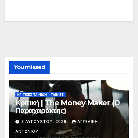
You missed
ΚΡΙΤΙΚΕΣ ΤΑΙΝΙΩΝ
ΤΑΙΝΙΕΣ
Κριτική | The Money Maker (Ο
Παραχαράκτης)
3 ΑΥΓΟΎΣΤΟΥ, 2026
ΑΓΓΕΛΙΚΉ
ΑΝΤΩΝΊΟΥ