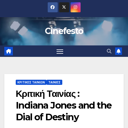
Μετάβαση
στο
περιεχόμενο
Cinefesto
ΚΡΙΤΙΚΕΣ ΤΑΙΝΙΩΝ
ΤΑΙΝΙΕΣ
Κριτική Ταινίας :
Indiana Jones and the
Dial of Destiny