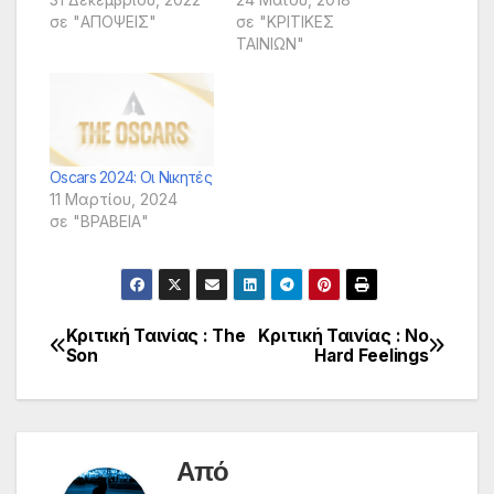
σε "ΑΠΟΨΕΙΣ"
σε "ΚΡΙΤΙΚΕΣ
ΤΑΙΝΙΩΝ"
Oscars 2024: Οι Νικητές
11 Μαρτίου, 2024
σε "ΒΡΑΒΕΙΑ"
Κριτική Ταινίας : The
Κριτική Ταινίας : No
Πλοήγηση
Son
Hard Feelings
άρθρων
Από