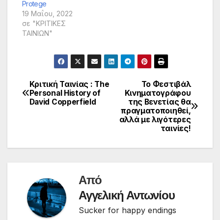
Protege
19 Μαΐου, 2022
σε "ΚΡΙΤΙΚΕΣ
ΤΑΙΝΙΩΝ"
Κριτική Ταινίας : The
To Φεστιβάλ
Πλοήγηση
Personal History of
Κινηματογράφου
David Copperfield
της Βενετίας θα
άρθρων
πραγματοποιηθεί,
αλλά με λιγότερες
ταινίες!
Από
Αγγελική Αντωνίου
Sucker for happy endings