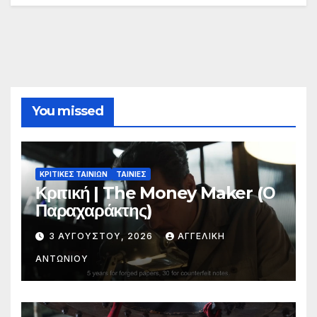
You missed
ΚΡΙΤΙΚΕΣ ΤΑΙΝΙΩΝ
ΤΑΙΝΙΕΣ
Κριτική | The Money Maker (Ο
Παραχαράκτης)
3 ΑΥΓΟΎΣΤΟΥ, 2026
ΑΓΓΕΛΙΚΉ
ΑΝΤΩΝΊΟΥ