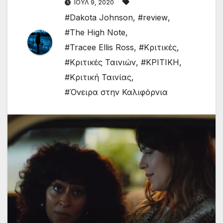
ΙΟΎΛ 9, 2020
#Dakota Johnson
,
#review
,
#The High Note
,
#Tracee Ellis Ross
,
#Κριτικές
,
#Κριτικές Ταινιών
,
#ΚΡΙΤΙΚΗ
,
#Κριτική Ταινίας
,
#Όνειρα στην Καλιφόρνια