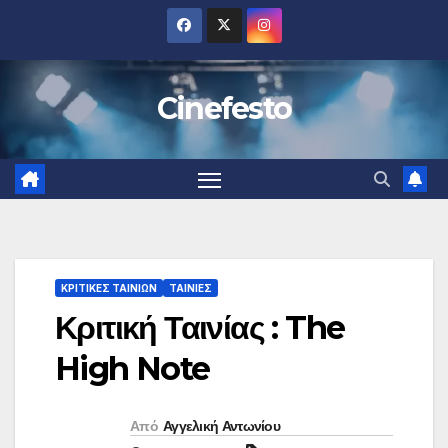
Μετάβαση
στο
περιεχόμενο
Cinefesto
ΚΡΙΤΙΚΕΣ ΤΑΙΝΙΩΝ
ΤΑΙΝΙΕΣ
Κριτική Ταινίας : The
High Note
Από
Αγγελική Αντωνίου