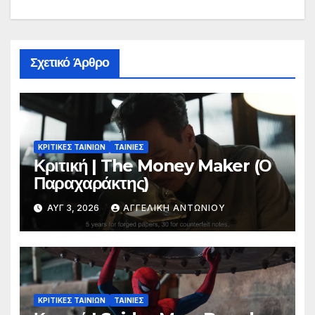
Σχετικό Άρθρο
ΚΡΙΤΙΚΕΣ ΤΑΙΝΙΩΝ
ΤΑΙΝΙΕΣ
Κριτική | The Money Maker (Ο
Παραχαράκτης)
ΑΥΓ 3, 2026
ΑΓΓΕΛΙΚΉ ΑΝΤΩΝΊΟΥ
ΚΡΙΤΙΚΕΣ ΤΑΙΝΙΩΝ
ΤΑΙΝΙΕΣ