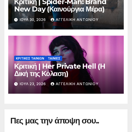
Κριτική | Spider-Man: Brand
New Day (Καινούργια Μέρα)
ΙΟΎΛ 30, 2026
ΑΓΓΕΛΙΚΉ ΑΝΤΩΝΊΟΥ
ΚΡΙΤΙΚΕΣ ΤΑΙΝΙΩΝ
ΤΑΙΝΙΕΣ
Κριτική | Her Private Hell (H
Δική της Κόλαση)
ΙΟΎΛ 23, 2026
ΑΓΓΕΛΙΚΉ ΑΝΤΩΝΊΟΥ
Πες μας την άποψη σου..