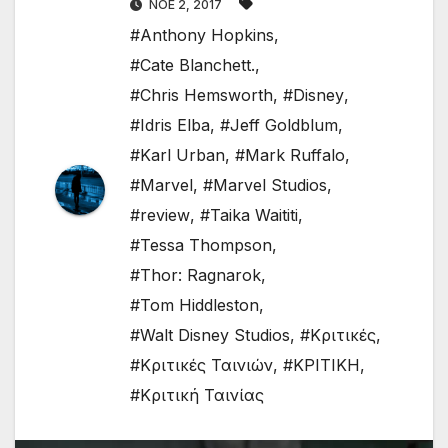
ΝΟΈ 2, 2017
#Anthony Hopkins
,
#Cate Blanchett.
,
#Chris Hemsworth
,
#Disney
,
#Idris Elba
,
#Jeff Goldblum
,
#Karl Urban
,
#Mark Ruffalo
,
#Marvel
,
#Marvel Studios
,
#review
,
#Taika Waititi
,
#Tessa Thompson
,
#Thor: Ragnarok
,
#Tom Hiddleston
,
#Walt Disney Studios
,
#Κριτικές
,
#Κριτικές Ταινιών
,
#ΚΡΙΤΙΚΗ
,
#Κριτική Ταινίας