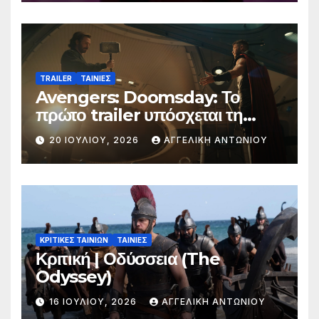
TRAILER
ΤΑΙΝΙΕΣ
Avengers: Doomsday: Το
πρώτο trailer υπόσχεται τη
μεγαλύτερη μάχη στην ιστορία
20 ΙΟΥΛΊΟΥ, 2026
ΑΓΓΕΛΙΚΉ ΑΝΤΩΝΊΟΥ
της Marvel
ΚΡΙΤΙΚΕΣ ΤΑΙΝΙΩΝ
ΤΑΙΝΙΕΣ
Κριτική | Οδύσσεια (The
Odyssey)
16 ΙΟΥΛΊΟΥ, 2026
ΑΓΓΕΛΙΚΉ ΑΝΤΩΝΊΟΥ