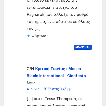
[…] Αυτό έρχεται μετά την
εντυπωσιακή επιτυχία του
Ragnarok που άλλαξε τον ρυθμό
του ήρωα, ενώ σύστησε σε όλους
τον […]
Φόρτωση...
ΑΠΆΝΤΗΣΗ
Ο/Η
Κριτική Ταινίας : Men in
Black: International - Cinefesto
λέει:
4 Ιουνίου, 2022 στις 3:45 μμ
[…] και η Tessa Thompson, οι
όποιοι έχουν ξανασυνεργαστεί