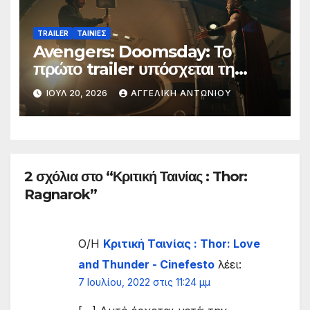
TRAILER
ΤΑΙΝΙΕΣ
Avengers: Doomsday: Το
πρώτο trailer υπόσχεται τη
μεγαλύτερη μάχη στην ιστορία
ΙΟΎΛ 20, 2026
ΑΓΓΕΛΙΚΉ ΑΝΤΩΝΊΟΥ
της Marvel
2 σχόλια στο “Κριτική Ταινίας : Thor:
Ragnarok”
Ο/Η
Κριτική Ταινίας : Thor: Love
and Thunder - Cinefesto
λέει:
7 Ιουλίου, 2022 στις 11:24 μμ