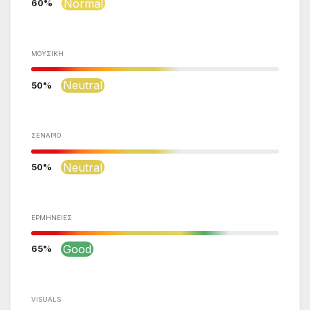
Normal
60
ΜΟΥΣΙΚΉ
Neutral
50
ΣΕΝΆΡΙΟ
Neutral
50
ΕΡΜΗΝΕΊΕΣ
Good
65
VISUALS