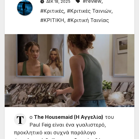
#review
,
ΔΕΚ 18, 2025
#Κριτικές
,
#Κριτικές Ταινιών
,
#ΚΡΙΤΙΚΗ
,
#Κριτική Ταινίας
T
ο
The Housemaid (Η Αγγελία)
του
Paul Feig είναι ένα γυαλιστερό,
προκλητικό και συχνά παράλογο