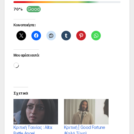
Good
70
Κοινοποιήστε:
Μου αρέσει αυτό:
Loading…
Σχετικά
Κριτική Ταινίας : Alita:
Κριτική | Good Fortune
Battle Angel
(Καλή Τύχη)