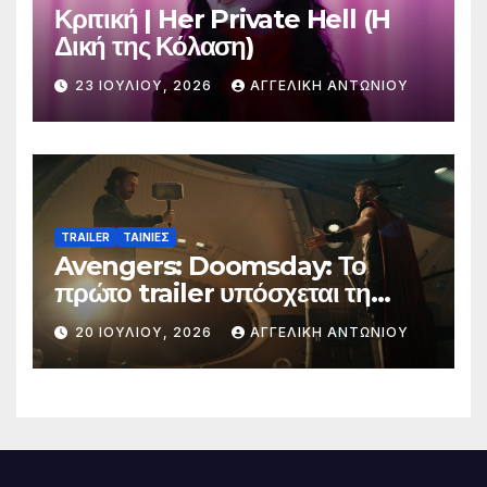
Κριτική | Her Private Hell (H
Δική της Κόλαση)
23 ΙΟΥΛΊΟΥ, 2026
ΑΓΓΕΛΙΚΉ ΑΝΤΩΝΊΟΥ
TRAILER
ΤΑΙΝΙΕΣ
Avengers: Doomsday: Το
πρώτο trailer υπόσχεται τη
μεγαλύτερη μάχη στην ιστορία
20 ΙΟΥΛΊΟΥ, 2026
ΑΓΓΕΛΙΚΉ ΑΝΤΩΝΊΟΥ
της Marvel