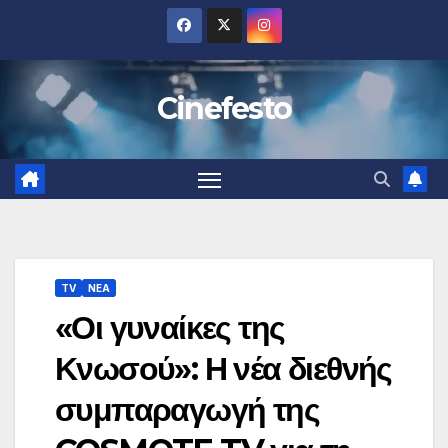
Μετάβαση
στο
περιεχόμενο
Cinefesto
TV
ΝΕΑ
«Οι γυναίκες της
Κνωσού»: Η νέα διεθνής
συμπαραγωγή της