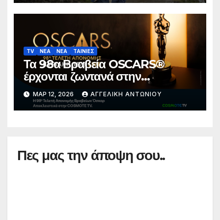
TV
ΝΕΑ
ΝΕΑ
ΤΑΙΝΙΕΣ
Τα 98α Βραβεία OSCARS®
έρχονται ζωντανά στην
COSMOTE TV
ΜΑΡ 12, 2026
ΑΓΓΕΛΙΚΉ ΑΝΤΩΝΊΟΥ
Πες μας την άποψη σου..