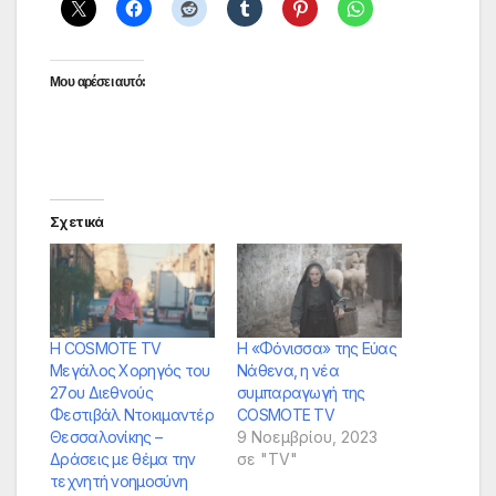
Μου αρέσει αυτό:
Σχετικά
Η COSMOTE TV
Η «Φόνισσα» της Εύας
Μεγάλος Χορηγός του
Νάθενα, η νέα
27ου Διεθνούς
συμπαραγωγή της
Φεστιβάλ Ντοκιμαντέρ
COSMOTE TV
Θεσσαλονίκης –
9 Νοεμβρίου, 2023
Δράσεις με θέμα την
σε "TV"
τεχνητή νοημοσύνη