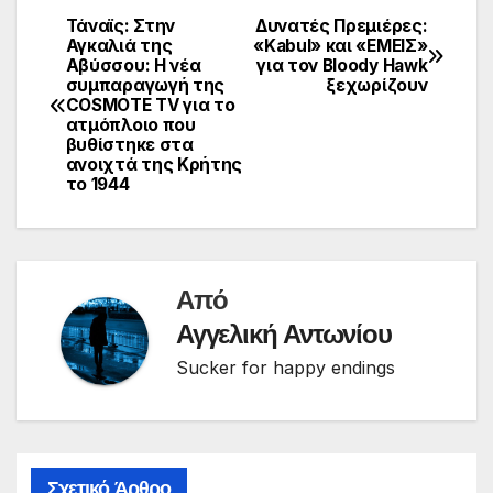
Τάναϊς: Στην
Δυνατές Πρεμιέρες:
Πλοήγηση
Αγκαλιά της
«Kabul» και «ΕΜΕΙΣ»
Αβύσσου: Η νέα
για τον Bloody Hawk
άρθρων
συμπαραγωγή της
ξεχωρίζουν
COSMOTE TV για το
ατμόπλοιο που
βυθίστηκε στα
ανοιχτά της Κρήτης
το 1944
Από
Αγγελική Αντωνίου
Sucker for happy endings
Σχετικό Άρθρο