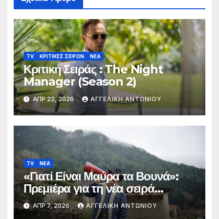
TV
ΚΡΙΤΙΚΕΣ ΣΕΙΡΩΝ
ΝΕΑ
Κριτική Σειράς : The Night
Manager (Season 2)
ΑΠΡ 22, 2026
ΑΓΓΕΛΙΚΉ ΑΝΤΩΝΊΟΥ
TV
ΝΕΑ
«Γιατί Είναι Μαύρα τα Βουνά»:
Πρεμιέρα για τη νέα σειρά
ντοκιμαντέρ σε συμπαραγωγή
ΑΠΡ 7, 2026
ΑΓΓΕΛΙΚΉ ΑΝΤΩΝΊΟΥ
COSMOTE TV