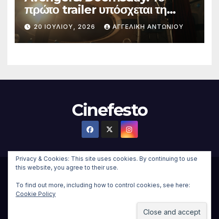
πρώτο trailer υπόσχεται τη
μεγαλύτερη μάχη στην ιστορία
20 ΙΟΥΛΊΟΥ, 2026
ΑΓΓΕΛΙΚΉ ΑΝΤΩΝΊΟΥ
της Marvel
Cinefesto
Privacy & Cookies: This site uses cookies. By continuing to use
this website, you agree to their use.
Δημιουργήθηκε από το digital2000 με την Υποστήριξη του
To find out more, including how to control cookies, see here:
WordPress
|
Θέμα:
Newsup Child
από
Themeansar
.
Cookie Policy
Home
About
Επικοινωνια