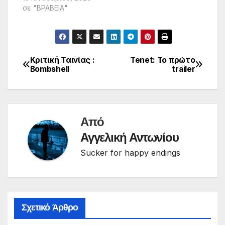
σε "ΒΡΑΒΕΙΑ"
Κριτική Ταινίας :
Tenet: Το πρώτο
Πλοήγηση
Bombshell
trailer
άρθρων
Από
Αγγελική Αντωνίου
Sucker for happy endings
Σχετικό Άρθρο