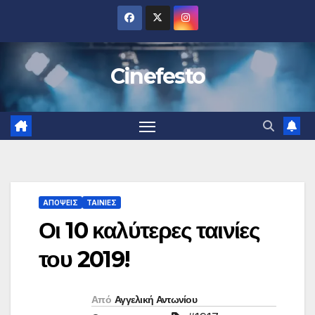
Μετάβαση
στο
περιεχόμενο
Cinefesto
ΑΠΟΨΕΙΣ
ΤΑΙΝΙΕΣ
Οι 10 καλύτερες ταινίες
του 2019!
Από
Αγγελική Αντωνίου