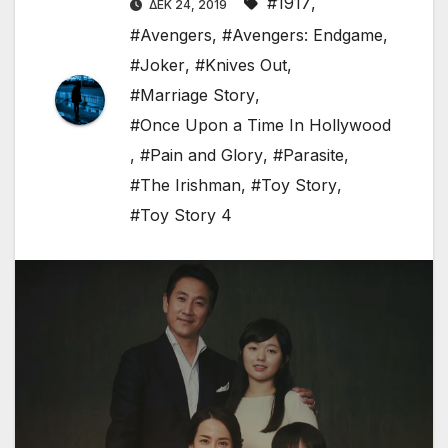
#1917
,
ΔΕΚ 24, 2019
#Avengers
,
#Avengers: Endgame
,
#Joker
,
#Knives Out
,
#Marriage Story
,
#Once Upon a Time In Hollywood
,
#Pain and Glory
,
#Parasite
,
#The Irishman
,
#Toy Story
,
#Toy Story 4