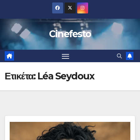
Μετάβαση
στο
περιεχόμενο
Cinefesto
Ετικέτα:
Léa Seydoux