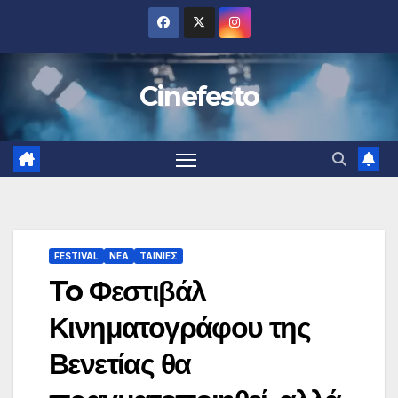
Μετάβαση
στο
περιεχόμενο
Cinefesto
FESTIVAL
ΝΕΑ
ΤΑΙΝΙΕΣ
To Φεστιβάλ
Κινηματογράφου της
Βενετίας θα