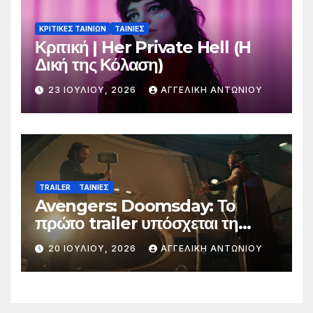
ΚΡΙΤΙΚΕΣ ΤΑΙΝΙΩΝ
ΤΑΙΝΙΕΣ
Κριτική | Her Private Hell (H
Δική της Κόλαση)
23 ΙΟΥΛΊΟΥ, 2026
ΑΓΓΕΛΙΚΉ ΑΝΤΩΝΊΟΥ
TRAILER
ΤΑΙΝΙΕΣ
Avengers: Doomsday: Το
πρώτο trailer υπόσχεται τη
μεγαλύτερη μάχη στην ιστορία
20 ΙΟΥΛΊΟΥ, 2026
ΑΓΓΕΛΙΚΉ ΑΝΤΩΝΊΟΥ
της Marvel