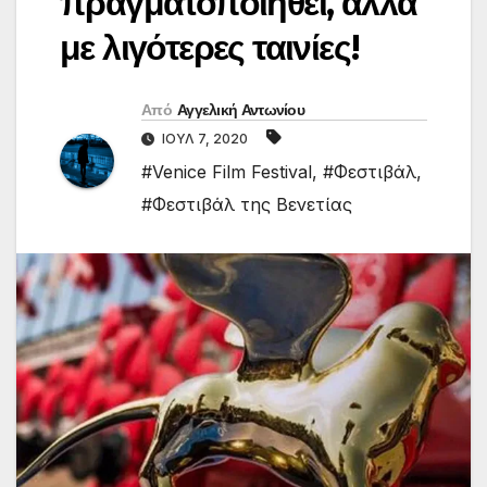
πραγματοποιηθεί, αλλά
με λιγότερες ταινίες!
Από
Αγγελική Αντωνίου
ΙΟΎΛ 7, 2020
#Venice Film Festival
,
#Φεστιβάλ
,
#Φεστιβάλ της Βενετίας