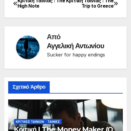
Κριτική Ταινίας : The
Κριτική Ταινίας : The
Πλοήγηση
High Note
Trip to Greece
άρθρων
Από
Αγγελική Αντωνίου
Sucker for happy endings
Σχετικό Άρθρο
ΚΡΙΤΙΚΕΣ ΤΑΙΝΙΩΝ
ΤΑΙΝΙΕΣ
Κριτική | The Money Maker (Ο